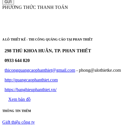
GỬI
PHƯƠNG THỨC THANH TOÁN
A LÔ THIẾT KẾ - THI CÔNG QUẢNG CÁO TẠI PHAN THIẾT
298 THỦ KHOA HUÂN, TP. PHAN THIẾT
0933 644 820
thicongquangcaophanthiet@gmail.com
- phong@alothietke.com
http://quangcaophanthiet.com
https://banghieuphanthiet.vn/
Xem bản đồ
THÔNG TIN THÊM
Giới thiệu công ty